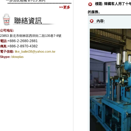
一步法吹瓶機 BT-2S 系列
標題:
韓國客人用了十年
>>更多
的服務。
內容:
公司地址:
23853 新北市樹林區西圳街二段135巷7-8號
+886-2-2680-2881
電話:
+886-2-8970-4382
傳真:
電子信箱:
like_ballet38@yahoo.com.tw
Skype:
blowplas